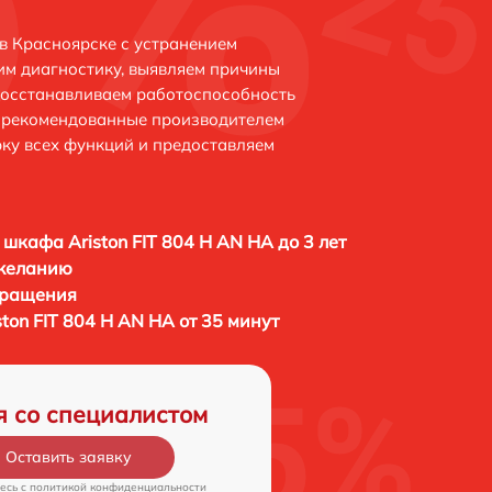
 в Красноярске с устранением
м диагностику, выявляем причины
восстанавливаем работоспособность
и рекомендованные производителем
рку всех функций и предоставляем
 шкафа Ariston FIT 804 H AN HA до 3 лет
 желанию
бращения
ton FIT 804 H AN HA от 35 минут
я со специалистом
Оставить заявку
есь c
политикой конфиденциальности