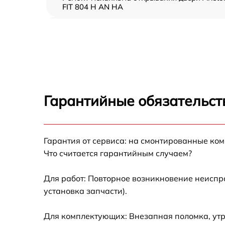
FIT 804 H AN HA
Замена ТЭН Ariston FIT 804 H AN HA
Замена таймера Ariston FIT 804 H AN HA
Замена предохранителя Ariston FIT 804 H 
HA
Гарантийные обязательст
Замена шнура питания Ariston FIT 804 H AN
HA
Замена термодатчика Ariston FIT 804 H AN
Гарантия от сервиса: на смонтированные ко
HA
Что считается гарантийным случаем?
Замена панели управления Ariston FIT 804 
AN HA
Для работ: Повторное возникновение неиспр
установка запчасти).
Для комплектующих: Внезапная поломка, утр