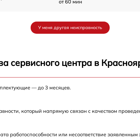
от 60 мин
от 60 мин
У меня другая неисправность
от 60 мин
AN
от 60 мин
ва сервисного центра в Красноя
от 60 мин
мплектующие — до 3 месяцев.
от 60 мин
H
от 60 мин
авности, который напрямую связан с качеством провед
ата работоспособности или несоответствие заявленным