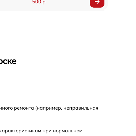
500 р
1200 р
500 р
700 р
рске
500 р
900 р
1500 р
енного ремонта (например, неправильная
 характеристикам при нормальном